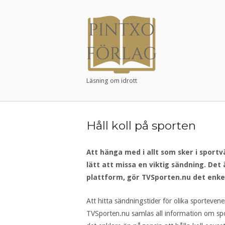
Skip
to
Home
content
Läsning om idrott
Håll koll på sporten
Att hänga med i allt som sker i sport
lätt att missa en viktig sändning. De
plattform, gör TVSporten.nu det enkelt
Att hitta sändningstider för olika sporteve
TVSporten.nu samlas all information om spo