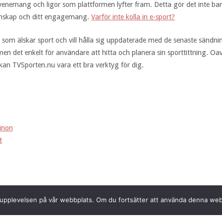
 evenemang och ligor som plattformen lyfter fram. Detta gör det inte b
kunskap och ditt engagemang.
Varför inte kolla in e-sport?
a som älskar sport och vill hålla sig uppdaterade med de senaste sändni
ormen det enkelt för användare att hitta och planera sin sporttittning. Oa
 kan TVSporten.nu vara ett bra verktyg för dig.
sinon
t
sta upplevelsen på vår webbplats. Om du fortsätter att använda denna we