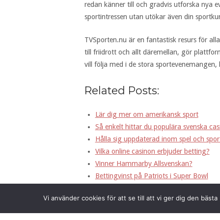
redan känner till och gradvis utforska nya
sportintressen utan utökar även din sport
TVSporten.nu är en fantastisk resurs för all
till friidrott och allt däremellan, gör plattf
vill följa med i de stora sportevenemangen,
Related Posts:
Lär dig mer om amerikansk sport
Så enkelt hittar du populära svenska ca
Hålla sig uppdaterad inom spel och spor
Vilka online casinon erbjuder betting?
Vinner Hammarby Allsvenskan?
Bettingvinst på Patriots i Super Bowl
Vi använder cookies för att se till att vi ger dig den bä