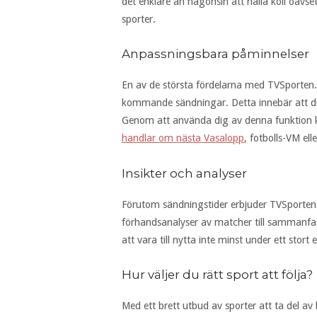
det enklare än någonsin att hålla koll oavset
sporter.
Anpassningsbara påminnelser
En av de största fördelarna med TVSporten.
kommande sändningar. Detta innebär att du 
Genom att använda dig av denna funktion kan
handlar om nästa Vasalopp
, fotbolls-VM ell
Insikter och analyser
Förutom sändningstider erbjuder TVSporten.n
förhandsanalyser av matcher till sammanfat
att vara till nytta inte minst under ett st
Hur väljer du rätt sport att följa?
Med ett brett utbud av sporter att ta del av