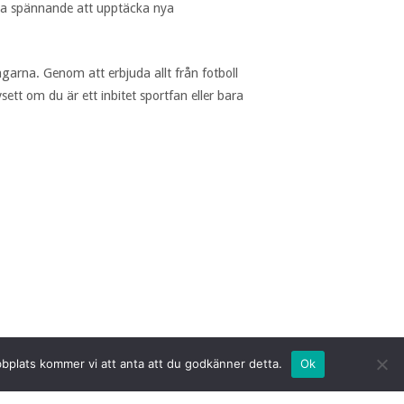
ara spännande att upptäcka nya
ngarna. Genom att erbjuda allt från fotboll
vsett om du är ett inbitet sportfan eller bara
bbplats kommer vi att anta att du godkänner detta.
Ok