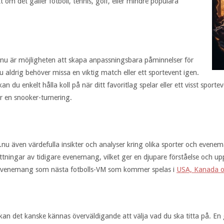
t om det gäller fotboll, tennis, golf, eller mindre populära
nu är möjligheten att skapa anpassningsbara påminnelser för
aldrig behöver missa en viktig match eller ett sportevent igen.
 du enkelt hålla koll på när ditt favoritlag spelar eller ett visst sp
er en snooker-turnering.
u även värdefulla insikter och analyser kring olika sporter och evenema
tningar av tidigare evenemang, vilket ger en djupare förståelse och up
ort evenemang som nästa fotbolls-VM som kommer spelas i
USA, Kanada o
 kan det kanske kännas överväldigande att välja vad du ska titta på. En