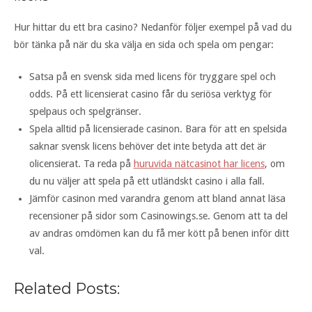
Hur hittar du ett bra casino? Nedanför följer exempel på vad du
bör tänka på när du ska välja en sida och spela om pengar:
Satsa på en svensk sida med licens för tryggare spel och
odds. På ett licensierat casino får du seriösa verktyg för
spelpaus och spelgränser.
Spela alltid på licensierade casinon. Bara för att en spelsida
saknar svensk licens behöver det inte betyda att det är
olicensierat. Ta reda på
huruvida nätcasinot har licens
, om
du nu väljer att spela på ett utländskt casino i alla fall.
Jämför casinon med varandra genom att bland annat läsa
recensioner på sidor som Casinowings.se. Genom att ta del
av andras omdömen kan du få mer kött på benen inför ditt
val.
Related Posts: